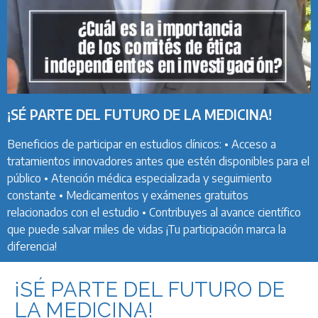
¡SÉ PARTE DEL FUTURO DE LA MEDICINA!
Beneficios de participar en estudios clínicos: • Acceso a
tratamientos innovadores antes que estén disponibles para el
público • Atención médica especializada y seguimiento
constante • Medicamentos y exámenes gratuitos
relacionados con el estudio • Contribuyes al avance científico
que puede salvar miles de vidas ¡Tu participación marca la
diferencia!
¡SÉ PARTE DEL FUTURO DE
LA MEDICINA!