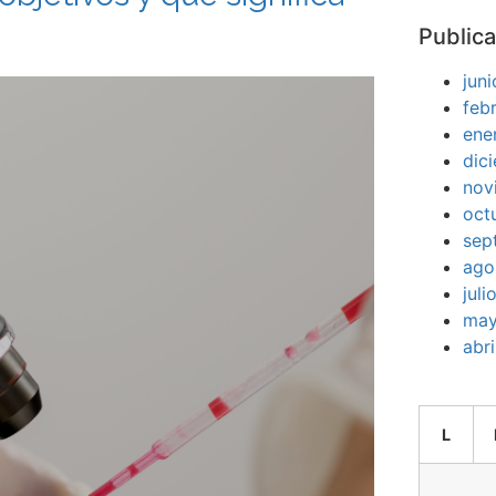
Publica
jun
feb
ene
dic
nov
oct
sep
ago
jul
may
abr
L