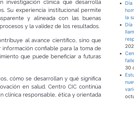
n investigación clínica que desarrolla
Día
s. Su experiencia institucional permite
hom
la s
nsparente y alineada con las buenas
Día
 procesos y la validez de los resultados.
lla
resp
ntribuye al avance científico, sino que
20
r información confiable para la toma de
Cen
imiento que puede beneficiar a futuras
fall
30 
Est
os, cómo se desarrollan y qué significa
nue
novación en salud. Centro CIC continúa
vari
 clínica responsable, ética y orientada
oct