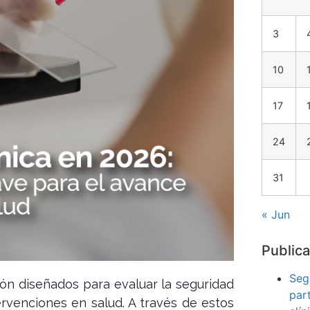
3
10
17
24
31
« Jun
Publica
Seg
ión diseñados para evaluar la seguridad
par
ervenciones en salud. A través de estos