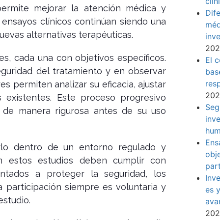
clín
 permite mejorar la atención médica y
Dif
s ensayos clínicos continúan siendo una
méd
uevas alternativas terapéuticas.
inve
20
es, cada una con objetivos específicos.
El 
eguridad del tratamiento y en observar
base
res
s permiten analizar su eficacia, ajustar
20
 existentes. Este proceso progresivo
Seg
a de manera rigurosa antes de su uso
inv
hum
Ens
erlo dentro de un entorno regulado y
obje
lan estos estudios deben cumplir con
part
ientados a proteger la seguridad, los
Inv
a participación siempre es voluntaria y
es 
studio.
ava
20