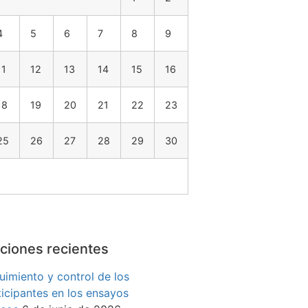
4
5
6
7
8
9
11
12
13
14
15
16
18
19
20
21
22
23
25
26
27
28
29
30
ciones recientes
uimiento y control de los
ticipantes en los ensayos