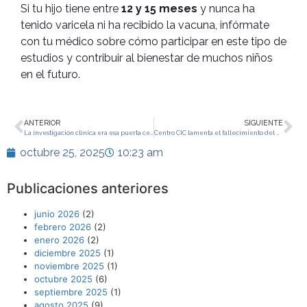
Si tu hijo tiene entre
12 y 15 meses
y nunca ha
tenido varicela ni ha recibido la vacuna, infórmate
con tu médico sobre cómo participar en este tipo de
estudios y contribuir al bienestar de muchos niños
en el futuro.
ANTERIOR
SIGUIENTE
La investigación clínica era esa puerta cerrada que pocos conocían
Centro CIC lamenta el fallecimiento del Dr. Omar Buriticá
octubre 25, 2025
10:23 am
Publicaciones anteriores
junio 2026
(2)
febrero 2026
(2)
enero 2026
(2)
diciembre 2025
(1)
noviembre 2025
(1)
octubre 2025
(6)
septiembre 2025
(1)
agosto 2025
(9)