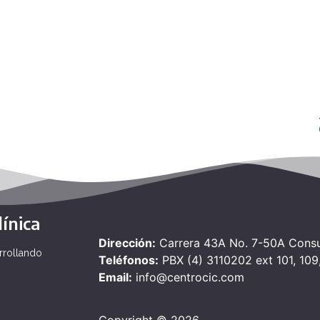
ínica
Dirección:
Carrera 43A No. 7-50A Consul
rrollando
Teléfonos:
PBX (4) 3110202 ext 101, 109,
Email:
info@centrocic.com