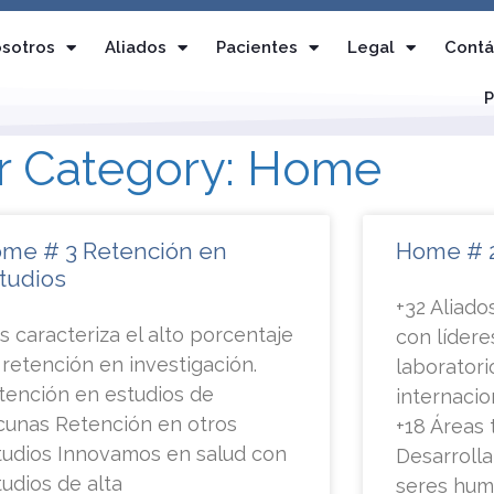
sotros
Aliados
Pacientes
Legal
Contá
P
er Category: Home
me # 3 Retención en
Home # 2
tudios
+32 Aliad
s caracteriza el alto porcentaje
con líder
 retención en investigación.
laborator
tención en estudios de
internacio
cunas Retención en otros
+18 Áreas 
tudios Innovamos en salud con
Desarroll
tudios de alta
seres hum