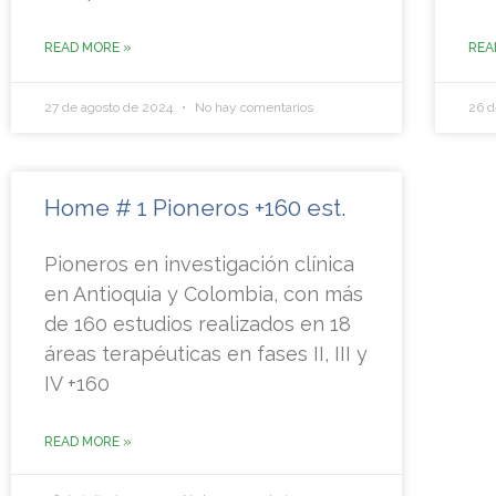
READ MORE »
REA
27 de agosto de 2024
No hay comentarios
26 d
Home # 1 Pioneros +160 est.
Pioneros en investigación clínica
en Antioquia y Colombia, con más
de 160 estudios realizados en 18
áreas terapéuticas en fases II, III y
IV +160
READ MORE »