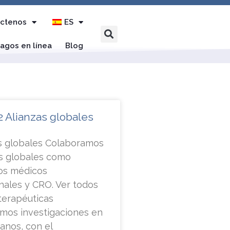
ctenos
ES
agos en línea
Blog
 Alianzas globales
os globales Colaboramos
es globales como
ios médicos
nales y CRO. Ver todos
terapéuticas
amos investigaciones en
anos, con el