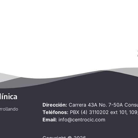
ínica
Dirección:
Carrera 43A No. 7-50A Consul
rrollando
Teléfonos:
PBX (4) 3110202 ext 101, 109,
Email:
info@centrocic.com