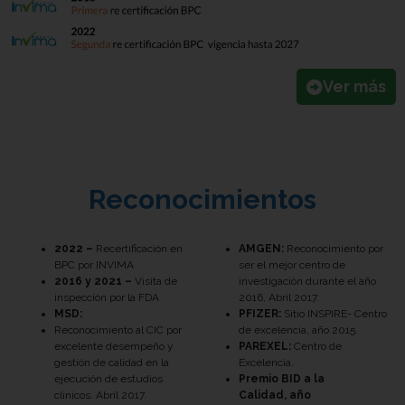
Ver más
Reconocimientos
2022 –
Recertificación en
AMGEN:
Reconocimiento por
BPC por INVIMA
ser el mejor centro de
2016 y 2021 –
Visita de
investigación durante el año
inspección por la FDA
2016, Abril 2017.
MSD:
PFIZER:
Sitio INSPIRE- Centro
Reconocimiento al CIC por
de excelencia, año 2015.
excelente desempeño y
PAREXEL:
Centro de
gestión de calidad en la
Excelencia.
ejecución de estudios
Premio BID a la
clínicos. Abril 2017.
Calidad, año