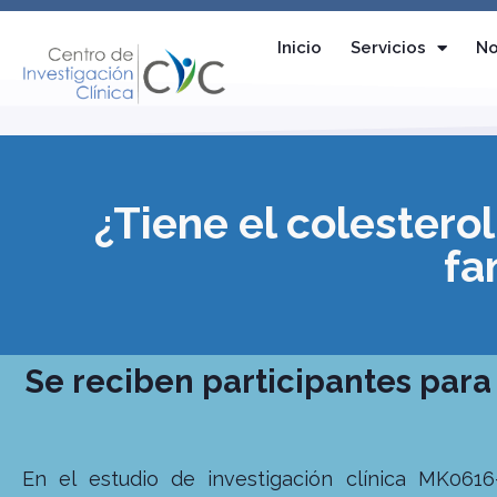
Inicio
Servicios
No
¿Tiene el colestero
fa
Se reciben participantes para
En el estudio de investigación clínica MK06