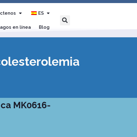
ctenos
ES
agos en línea
Blog
colesterolemia
nica MK0616-