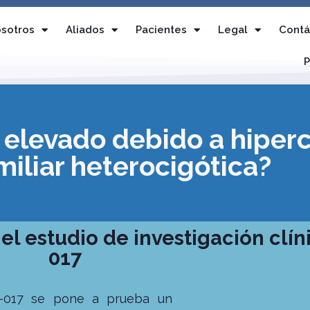
sotros
Aliados
Pacientes
Legal
Contá
P
l elevado debido a hiper
miliar heterocigótica?
 el estudio de investigación clí
017
16-017 se pone a prueba un