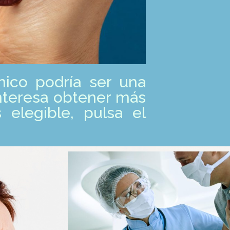
nico podría ser una
interesa obtener más
 elegible, pulsa el