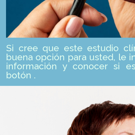
Si cree que este estudio clí
buena opción para usted, le 
información y conocer si es
botón .