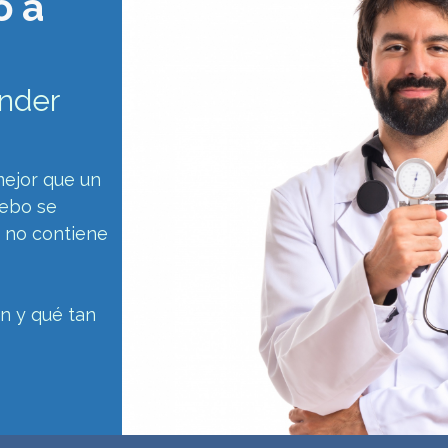
o a
ender
mejor que un
cebo se
 no contiene
n y qué tan