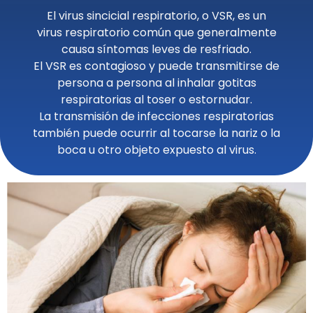
El virus sincicial respiratorio, o VSR, es un
virus respiratorio común que generalmente
causa síntomas leves de resfriado.
El VSR es contagioso y puede transmitirse de
persona a persona al inhalar gotitas
respiratorias al toser o estornudar.
La transmisión de infecciones respiratorias
también puede ocurrir al tocarse la nariz o la
boca u otro objeto expuesto al virus.